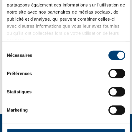
Bodart & Gonay
partageons également des informations sur l'utilisation de
Concept 540 Double
notre site avec nos partenaires de médias sociaux, de
Promotion
publicité et d'analyse, qui peuvent combiner celles-ci
Face Vertical (DFV)
avec d'autres informations que vous leur avez fournies
Le
Le
4,276.14
€
TVAC
5,344.57
€
ou qu'ils ont collectées lors de votre utilisation de leurs
prix
prix
services.
initial
actuel
Sélection
Nécessaires
était :
est :
du
Ajouter au
Détails
5,344.57€.
4,276.14€.
consentement
panier
Préférences
Statistiques
Marketing