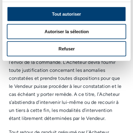
anormaux ou abusifs, Modecoenergie SRL se réserve
le droit de refuser une commande ultérieure.
Tout autoriser
Toute réserve ou contestation relative à la
conformité de la livraison devra être portée à la
Autoriser la sélection
connaissance du Vendeur (fax ou courriel) et
confirmée par lettre recommandée avec accusé de
Refuser
réception dans un délai maximum de 10 jours après
l’envoi de la commande. L’Acheteur devra fournir
toute justification concernant les anomalies
constatées et prendre toutes dispositions pour que
le Vendeur puisse procéder à leur constatation et le
cas échéant y porter remède. A ce titre, l’Acheteur
s’abstiendra d’intervenir lui-même ou de recourir à
un tiers à cette fin, les modalités d’intervention
étant librement déterminées par le Vendeur.
Tout retour de produit présumé par l’Acheteur