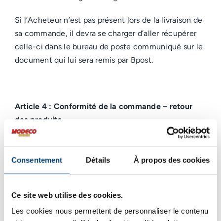
Si l’Acheteur n’est pas présent lors de la livraison de
sa commande, il devra se charger d’aller récupérer
celle-ci dans le bureau de poste communiqué sur le
document qui lui sera remis par Bpost.
Article 4 : Conformité de la commande – retour
des produits
Dans le cadre d’un contrat de vente conclu avec un
consommateur, au sens de la loi du 6 avril 2010
Consentement
Détails
À propos des cookies
relative aux pratiques du marché et à la protection
du consommateur, ce dernier a le droit de notifier à
Ce site web utilise des cookies.
Modecoenergie SRL qu’il renonce à l’achat, sans
pénalités et sans indication de motif, dans les 14
Les cookies nous permettent de personnaliser le contenu