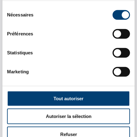
Sélection
Nécessaires
VOIR LA GAMME
du
consentement
Préférences
Statistiques
Marketing
Et en hiver ?
Pour profiter de votre jardin même en hiver,
Tout autoriser
vous découvrirez également dans notre
showroom des
braseros de tous types et de
Autoriser la sélection
toutes tailles.
Très décoratif, celui-ci vous
permettra de non seulement vous chauffer
Refuser
en hiver ou en fin de soirée, mais aussi de