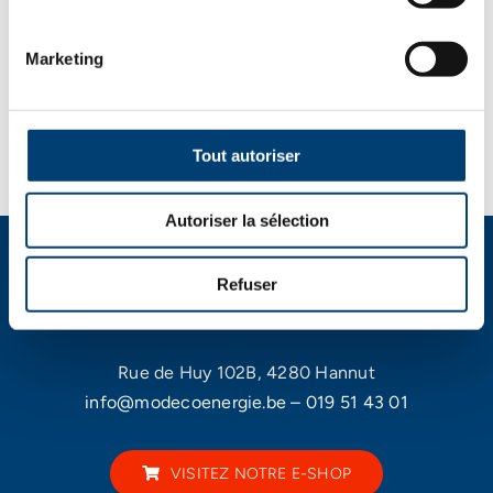
Choix des options
Détails
Ce
Marketing
produit
a
plusieurs
Tout autoriser
variations.
Les
Autoriser la sélection
options
peuvent
être
Refuser
choisies
sur
Rue de Huy 102B, 4280 Hannut
la
info@modecoenergie.be
–
019 51 43 01
page
du
produit
VISITEZ NOTRE E-SHOP