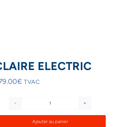
CLAIRE ELECTRIC
79.00
€
TVAC
quantité
de
Ajouter au panier
CLAIRE