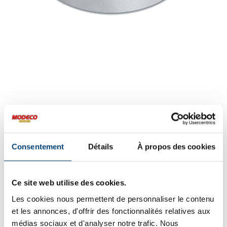
Couvercle de
protection (Ø100cm)
Consentement
Détails
À propos des cookies
Price
199.00
€
–
285.00
€
TVAC
range:
Ce site web utilise des cookies.
199.00€
Composante

Les cookies nous permettent de personnaliser le contenu
through
et les annonces, d'offrir des fonctionnalités relatives aux
285.00€
médias sociaux et d'analyser notre trafic. Nous