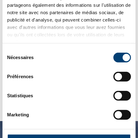
partageons également des informations sur l'utilisation de
quantité
notre site avec nos partenaires de médias sociaux, de
de
publicité et d'analyse, qui peuvent combiner celles-ci
Ajouter au panier
Couvercle
avec d'autres informations que vous leur avez fournies
de
ou qu'ils ont collectées lors de votre utilisation de leurs
protection
services.
Retournez à la boutique en cliquant
ici
.
(Ø100cm)
Sélection
Nécessaires
du
consentement
DESCRIPTION
Préférences
PRODUIT
Statistiques
Marketing