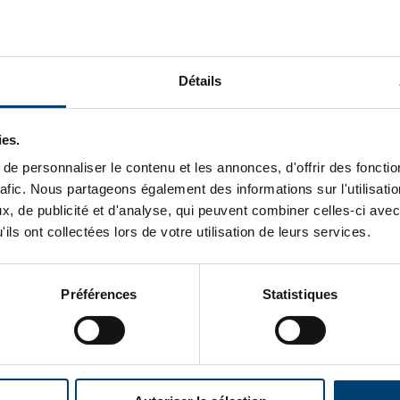
Détails
DESCRIPTION PRODUI
ies.
e personnaliser le contenu et les annonces, d'offrir des fonctio
rafic. Nous partageons également des informations sur l'utilisati
, de publicité et d'analyse, qui peuvent combiner celles-ci avec
ils ont collectées lors de votre utilisation de leurs services.
Une quest
Préférences
Statistiques
Pour plus d’informations sur ce produit ou sur nos autres prod
de professionnels pourra vous conseiller afin d’effectuer u