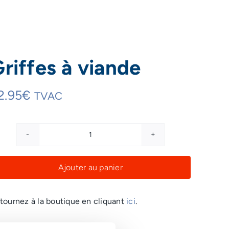
riffes à viande
2.95
€
TVAC
quantité
de
Ajouter au panier
Griffes
à
viande
tournez à la boutique en cliquant
ici
.