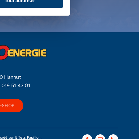
Tout autoriser
NOUS
80 Hannut
–
019 51 43 01
E-SHOP
 créé par
Effets Papillon.