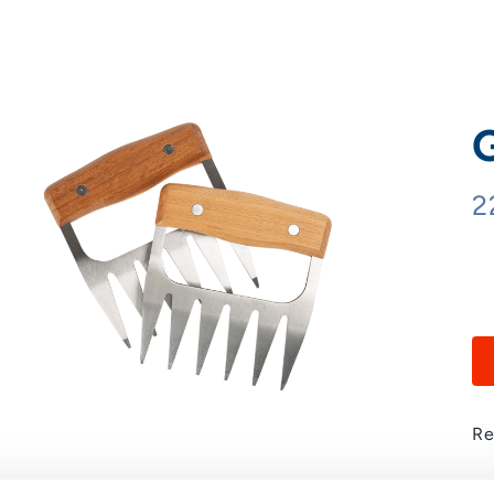
G
2
Re