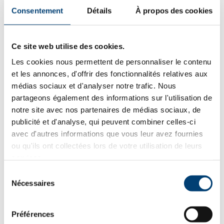
Consentement
Détails
À propos des cookies
Retournez à la boutique en cliquant
ici
.
Ce site web utilise des cookies.
DESCRIPTION
Les cookies nous permettent de personnaliser le contenu
et les annonces, d'offrir des fonctionnalités relatives aux
PRODUIT
médias sociaux et d'analyser notre trafic. Nous
partageons également des informations sur l'utilisation de
notre site avec nos partenaires de médias sociaux, de
!! Modèle d’expo qui a fonctionner un hiver !!
publicité et d'analyse, qui peuvent combiner celles-ci
avec d'autres informations que vous leur avez fournies
Harman Allure Evo – En promotion pour une durée limitée
ou qu'ils ont collectées lors de votre utilisation de leurs
!
services.
Offrez à votre intérieur la chaleur intelligente du
Harman
Allure Evo
, un poêle à granulés moderne, performant et
Sélection
facile à utiliser. Conçu pour offrir un excellent
rendement
Nécessaires
du
énergétique
, il assure une
combustion propre
et une
consentement
chaleur homogène
, tout en réduisant la consommation de
granulés. Son
écran de contrôle intuitif
, son
Préférences