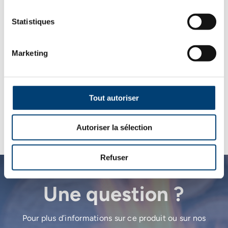
fonctionnement silencieux et sa grande autonomie font de
lui un choix idéal pour un confort au quotidien. Avec son
Statistiques
design épuré
et ses lignes élégantes, le Allure Evo s’intègre
parfaitement dans tous les styles d’intérieur.
Marketing
Circuit de combustion étanche
Mode silence
Décendrage autonome en continu
Hauteur = 101 cm
Tout autoriser
Largeur = 54 cm
Profondeur = 67.8cm
Autoriser la sélection
Refuser
Une question ?
Pour plus d’informations sur ce produit ou sur nos