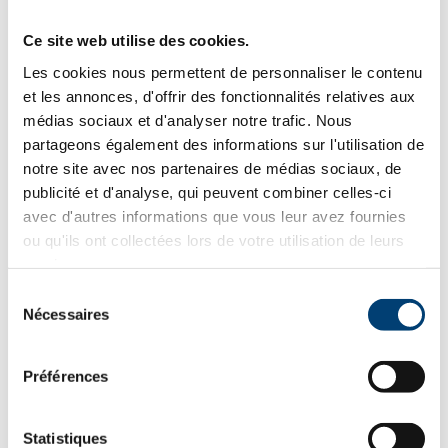
Ajouter au panier
Modulo
Ce site web utilise des cookies.
plan
Les cookies nous permettent de personnaliser le contenu
de
Retournez à la boutique en cliquant
ici
.
et les annonces, d'offrir des fonctionnalités relatives aux
travail
médias sociaux et d'analyser notre trafic. Nous
gris
partageons également des informations sur l'utilisation de
cargo
notre site avec nos partenaires de médias sociaux, de
DESCRIPTION
publicité et d'analyse, qui peuvent combiner celles-ci
avec d'autres informations que vous leur avez fournies
PRODUIT
ou qu'ils ont collectées lors de votre utilisation de leurs
services.
Sélection
Dimension (H x L x P) cm : 115 x 80 x 62
Nécessaires
du
Utilisation intérieur et extérieur
consentement
Matériaux acier galvanisé
Pour toutes les configurations cuisine droite, en
Préférences
angle, en U, en ilot
module 1 porte ou 2 portes (3 largeurs)
Plusieurs aménagement intérieurs selon besoins
Statistiques