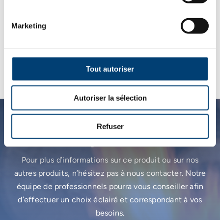
Crédence noire
Porte réversible
3 tiroirs maxi en option
Marketing
2 étagères maxi en option
Facilement déplaçable
Les matériaux sont résistants
Tout autoriser
Autoriser la sélection
Refuser
Une question ?
Pour plus d’informations sur ce produit ou sur nos
autres produits, n’hésitez pas à nous contacter. Notre
équipe de professionnels pourra vous conseiller afin
d’effectuer un choix éclairé et correspondant à vos
besoins.