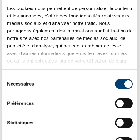
RANGER
Les cookies nous permettent de personnaliser le contenu
Retournez à la boutique en cliquant
ici
.
et les annonces, d'offrir des fonctionnalités relatives aux
médias sociaux et d'analyser notre trafic. Nous
partageons également des informations sur l'utilisation de
notre site avec nos partenaires de médias sociaux, de
DESCRIPTION
publicité et d'analyse, qui peuvent combiner celles-ci
avec d'autres informations que vous leur avez fournies
PRODUIT
ou qu'ils ont collectées lors de votre utilisation de leurs
services.
Sélection
Surface du grill : 180 cm²
Nécessaires
du
Contenu du stock : 3,63kg
consentement
Largeur : 53cm – Profondeur : 51cm – Hauteur : 33cm
Poids : 27,25kg
Préférences
Puissance : 5,7 kW
Contrôleur ARC avec logique de grillage avancée
Température réglable par 5 degrés
Statistiques
Sonde à viande
Garder au chaud