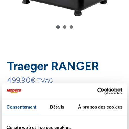
Traeger RANGER
499.90
€
TVAC
quantité
Consentement
Détails
À propos des cookies
de
Ajouter au panier
Traeger
Ce site web utilise des cookies.