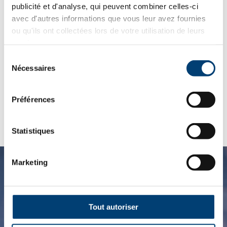
chips
publicité et d'analyse, qui peuvent combiner celles-ci
0,5kg
avec d'autres informations que vous leur avez fournies
Retournez à la boutique en cliquant
ici
.
ou qu'ils ont collectées lors de votre utilisation de leurs
services.
Sélection
DESCRIPTION
Nécessaires
du
consentement
PRODUIT
Préférences
Statistiques
Marketing
Une question ?
Tout autoriser
Pour plus d’informations sur ce produit ou sur nos
autres produits, n’hésitez pas à nous contacter. Notre