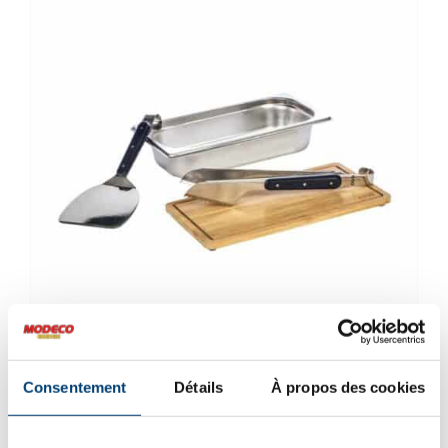
Coffret du chef
Consentement
Détails
À propos des cookies
65.00
€
TVAC