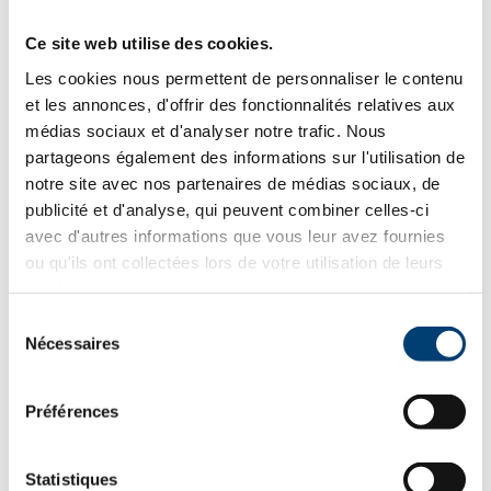
Promotion
Ce site web utilise des cookies.
Les cookies nous permettent de personnaliser le contenu
et les annonces, d'offrir des fonctionnalités relatives aux
médias sociaux et d'analyser notre trafic. Nous
partageons également des informations sur l'utilisation de
notre site avec nos partenaires de médias sociaux, de
publicité et d'analyse, qui peuvent combiner celles-ci
avec d'autres informations que vous leur avez fournies
ou qu'ils ont collectées lors de votre utilisation de leurs
services.
Sélection
Nécessaires
du
consentement
Edilkamin Cherry 11
Préférences
Le
Le
3,930.08
€
TVAC
5,239.30
€
prix
prix
Statistiques
initial
actuel