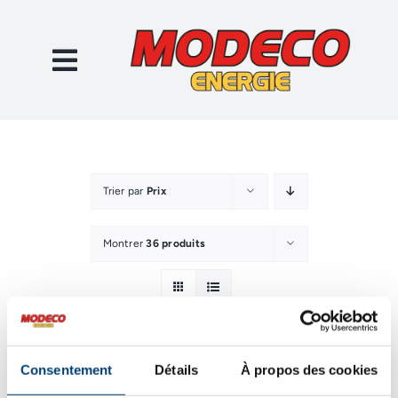
Passer
au
contenu
Trier par
Prix
Montrer
36 produits
Consentement
Détails
À propos des cookies