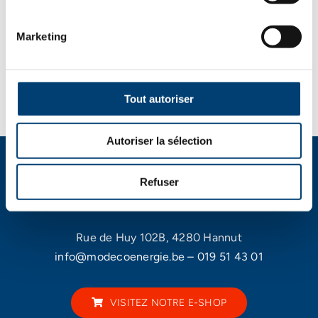
Ajouter au panier
était :
est :
Détails
5,239.30€.
3,930.08€.
Marketing
Tout autoriser
Autoriser la sélection
Refuser
Rue de Huy 102B, 4280 Hannut
info@modecoenergie.be
–
019 51 43 01
VISITEZ NOTRE E-SHOP