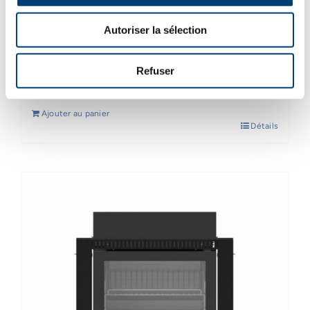
Autoriser la sélection
Double module gris cargo
1,150.00
€
TVAC
Refuser
Ajouter au panier
Détails