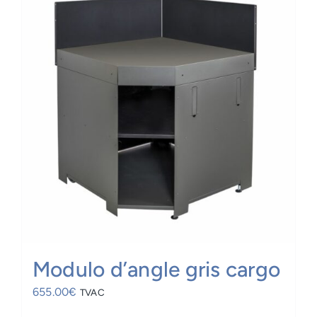
Modulo d’angle gris cargo
655.00
€
TVAC